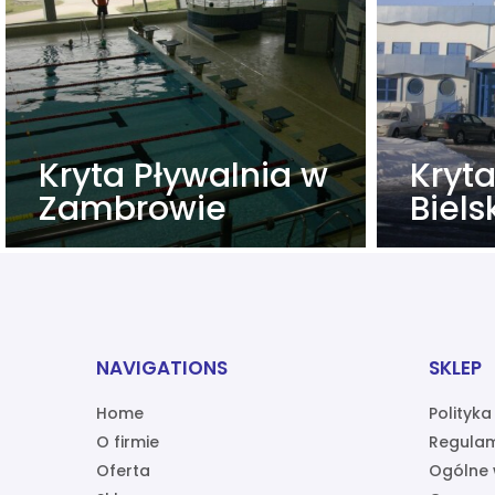
Kryta Pływalnia w
Kryt
Zambrowie
Biel
NAVIGATIONS
SKLEP
Home
Polityk
O firmie
Regulam
Oferta
Ogólne 