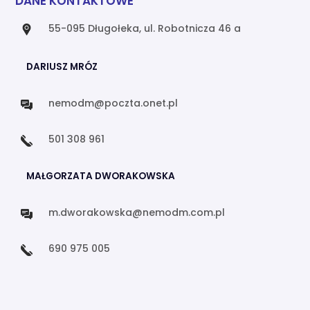
DANE KONTAKTOWE
55-095 Długołeka, ul. Robotnicza 46 a
DARIUSZ MRÓZ
nemodm@poczta.onet.pl
501 308 961
MAŁGORZATA DWORAKOWSKA
m.dworakowska@nemodm.com.pl
690 975 005