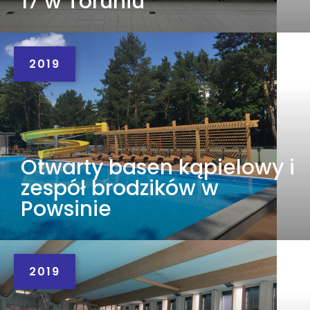
17 w Toruniu
2019
Otwarty basen kąpielowy i
zespół brodzików w
Powsinie
2019