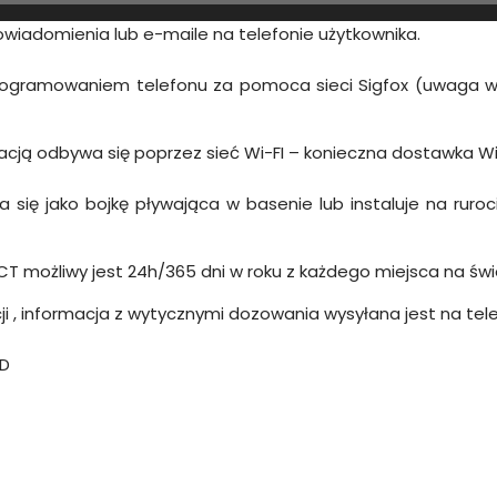
wiadomienia lub e-maile na telefonie użytkownika.
programowaniem telefonu za pomoca sieci Sigfox (uwaga w
kacją odbywa się poprzez sieć Wi-FI – konieczna dostawka Wi
się jako bojkę pływająca w basenie lub instaluje na rur
T możliwy jest 24h/365 dni w roku z każdego miejsca na świ
i , informacja z wytycznymi dozowania wysyłana jest na tel
ID