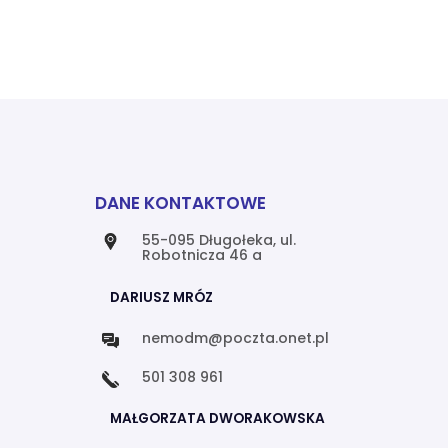
DANE KONTAKTOWE
55-095 Długołeka, ul.
Robotnicza 46 a
DARIUSZ MRÓZ
nemodm@poczta.onet.pl
501 308 961
MAŁGORZATA DWORAKOWSKA