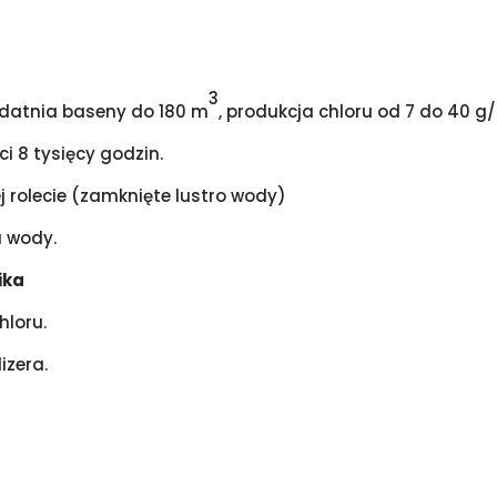
3
zdatnia baseny do 180 m
, produkcja chloru od 7 do 40 g
ci 8 tysięcy godzin.
j rolecie (zamknięte lustro wody)
u wody.
ika
hloru.
izera.