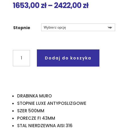
Zakres
1653,00
zł
–
2422,00
zł
cen:
od
1653,00 zł
Stopnie
do
2422,00 zł
ilość
Dodaj do koszyka
DRABINKA
MURO
STOPNIE
LUXE
-
KOD
DRABINKA MURO
05480
STOPNIE LUXE ANTYPOSLIZGOWE
-
SZER 500MM
05483
PORECZE FI 43MM
STAL NIERDZEWNA AISI 316