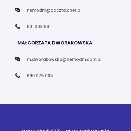
nemodm@poczta.onet.pl
501 308 961
MAŁGORZATA DWORAKOWSKA
m.dworakowska@nemodm.com.pl
690 975 005